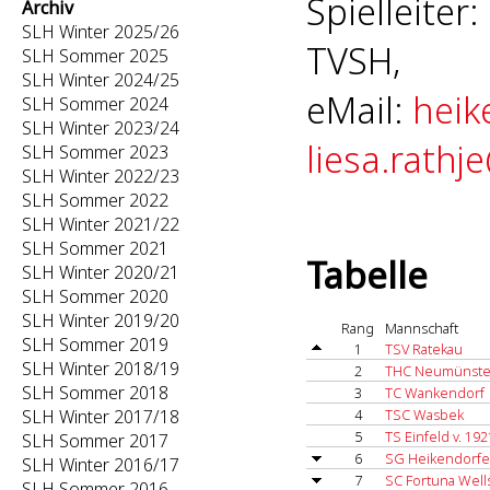
Spielleiter
Archiv
SLH Winter 2025/26
TVSH,
SLH Sommer 2025
SLH Winter 2024/25
eMail:
heik
SLH Sommer 2024
SLH Winter 2023/24
liesa.rathj
SLH Sommer 2023
SLH Winter 2022/23
SLH Sommer 2022
SLH Winter 2021/22
SLH Sommer 2021
Tabelle
SLH Winter 2020/21
SLH Sommer 2020
SLH Winter 2019/20
Rang
Mannschaft
SLH Sommer 2019
1
TSV Ratekau
SLH Winter 2018/19
2
THC Neumünster
SLH Sommer 2018
3
TC Wankendorf
SLH Winter 2017/18
4
TSC Wasbek
5
TS Einfeld v. 192
SLH Sommer 2017
6
SG Heikendorfer
SLH Winter 2016/17
7
SC Fortuna Well
SLH Sommer 2016