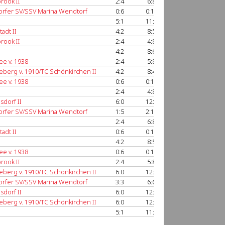
rook II
2:4
6:8
56:59
anzeigen
rfer SV/SSV Marina Wendtorf
0:6
0:12
8:72
anzeigen
5:1
11:5
66:55
anzeigen
adt II
4:2
8:5
54:48
anzeigen
rook II
2:4
4:8
45:57
anzeigen
4:2
8:6
55:55
anzeigen
ee v. 1938
2:4
5:8
47:61
anzeigen
berg v. 1910/TC Schönkirchen II
4:2
8:4
57:36
anzeigen
ee v. 1938
0:6
0:12
10:72
anzeigen
2:4
4:8
38:50
anzeigen
sdorf II
6:0
12:0
72:17
anzeigen
rfer SV/SSV Marina Wendtorf
1:5
2:11
25:71
anzeigen
2:4
6:8
47:54
anzeigen
adt II
0:6
0:12
7:72
anzeigen
4:2
8:5
57:47
anzeigen
ee v. 1938
0:6
0:12
18:72
anzeigen
rook II
2:4
5:8
54:54
anzeigen
berg v. 1910/TC Schönkirchen II
6:0
12:0
72:7
anzeigen
rfer SV/SSV Marina Wendtorf
3:3
6:6
52:45
anzeigen
sdorf II
6:0
12:0
73:22
anzeigen
berg v. 1910/TC Schönkirchen II
6:0
12:0
72:3
anzeigen
5:1
11:3
66:36
anzeigen