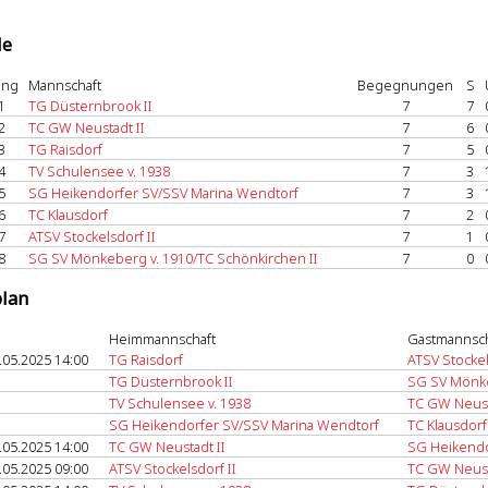
le
ang
Mannschaft
Begegnungen
S
1
TG Düsternbrook II
7
7
2
TC GW Neustadt II
7
6
3
TG Raisdorf
7
5
4
TV Schulensee v. 1938
7
3
5
SG Heikendorfer SV/SSV Marina Wendtorf
7
3
6
TC Klausdorf
7
2
7
ATSV Stockelsdorf II
7
1
8
SG SV Mönkeberg v. 1910/TC Schönkirchen II
7
0
plan
Heimmannschaft
Gastmannsch
.05.2025 14:00
TG Raisdorf
ATSV Stockel
TG Düsternbrook II
SG SV Mönke
TV Schulensee v. 1938
TC GW Neust
SG Heikendorfer SV/SSV Marina Wendtorf
TC Klausdorf
.05.2025 14:00
TC GW Neustadt II
SG Heikendo
.05.2025 09:00
ATSV Stockelsdorf II
TC GW Neust