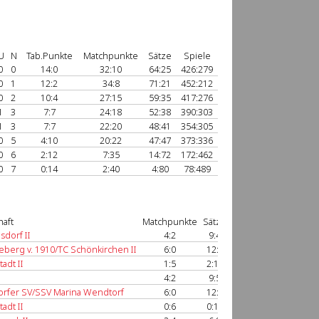
U
N
Tab.Punkte
Matchpunkte
Sätze
Spiele
0
0
14:0
32:10
64:25
426:279
0
1
12:2
34:8
71:21
452:212
0
2
10:4
27:15
59:35
417:276
1
3
7:7
24:18
52:38
390:303
1
3
7:7
22:20
48:41
354:305
0
5
4:10
20:22
47:47
373:336
0
6
2:12
7:35
14:72
172:462
0
7
0:14
2:40
4:80
78:489
aft
Matchpunkte
Sätze
Spiele
Spielbericht
sdorf II
4:2
9:4
66:24
anzeigen
berg v. 1910/TC Schönkirchen II
6:0
12:0
72:7
anzeigen
adt II
1:5
2:11
30:70
anzeigen
4:2
9:5
62:44
anzeigen
rfer SV/SSV Marina Wendtorf
6:0
12:2
69:21
anzeigen
adt II
0:6
0:12
9:72
anzeigen