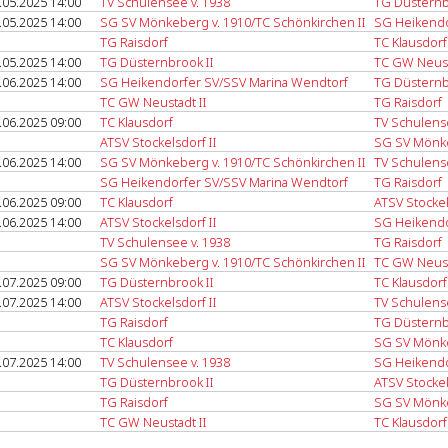
.05.2025 14:00
TV Schulensee v. 1938
TG Düsternb
.05.2025 14:00
SG SV Mönkeberg v. 1910/TC Schönkirchen II
SG Heikendo
TG Raisdorf
TC Klausdorf
.05.2025 14:00
TG Düsternbrook II
TC GW Neust
.06.2025 14:00
SG Heikendorfer SV/SSV Marina Wendtorf
TG Düsternb
TC GW Neustadt II
TG Raisdorf
.06.2025 09:00
TC Klausdorf
TV Schulens
ATSV Stockelsdorf II
SG SV Mönke
.06.2025 14:00
SG SV Mönkeberg v. 1910/TC Schönkirchen II
TV Schulens
SG Heikendorfer SV/SSV Marina Wendtorf
TG Raisdorf
.06.2025 09:00
TC Klausdorf
ATSV Stockel
.06.2025 14:00
ATSV Stockelsdorf II
SG Heikendo
TV Schulensee v. 1938
TG Raisdorf
SG SV Mönkeberg v. 1910/TC Schönkirchen II
TC GW Neust
.07.2025 09:00
TG Düsternbrook II
TC Klausdorf
.07.2025 14:00
ATSV Stockelsdorf II
TV Schulens
TG Raisdorf
TG Düsternb
TC Klausdorf
SG SV Mönke
.07.2025 14:00
TV Schulensee v. 1938
SG Heikendo
TG Düsternbrook II
ATSV Stockel
TG Raisdorf
SG SV Mönke
TC GW Neustadt II
TC Klausdorf