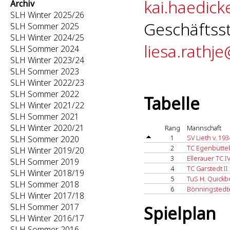
kai.haedick
Archiv
SLH Winter 2025/26
Geschäftsst
SLH Sommer 2025
SLH Winter 2024/25
liesa.rathj
SLH Sommer 2024
SLH Winter 2023/24
SLH Sommer 2023
SLH Winter 2022/23
SLH Sommer 2022
Tabelle
SLH Winter 2021/22
SLH Sommer 2021
SLH Winter 2020/21
Rang
Mannschaft
1
SV Lieth v. 193
SLH Sommer 2020
2
TC Egenbüttel
SLH Winter 2019/20
3
Ellerauer TC I
SLH Sommer 2019
4
TC Garstedt II
SLH Winter 2018/19
5
TuS H. Quickbo
SLH Sommer 2018
6
Bönningstedte
SLH Winter 2017/18
SLH Sommer 2017
Spielplan
SLH Winter 2016/17
SLH Sommer 2016