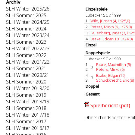
Archiv
SLH Winter 2025/26
Einzelspiele
SLH Sommer 2025
Lübecker SC v. 1999
1
Wild, Jürgen (4, LK25,0)
SLH Winter 2024/25
2
Peters, Mirko (6, LK25,0)
SLH Sommer 2024
3
Fellenberg, Jonas (7, LK25
SLH Winter 2023/24
4
Baake, Edgar (10, LK24,0)
SLH Sommer 2023
Einzel
SLH Winter 2022/23
Doppelspiele
SLH Sommer 2022
Lübecker SC v. 1999
SLH Winter 2021/22
1
Faure, Maximilian (5)
3
SLH Sommer 2021
2
Peters, Mirko (6)
SLH Winter 2020/21
4
Baake, Edgar (10)
7
3
Schuckknecht, Eric (8)
SLH Sommer 2020
Doppel
SLH Winter 2019/20
Gesamt
SLH Sommer 2019
SLH Winter 2018/19
Spielbericht (pdf)
SLH Sommer 2018
SLH Winter 2017/18
Oberschiedsrichter: Phi
SLH Sommer 2017
SLH Winter 2016/17
SLH Sommer 2016