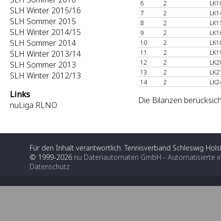
6
2
LK1
SLH Winter 2015/16
7
2
LK1
SLH Sommer 2015
8
2
LK1
SLH Winter 2014/15
9
2
LK1
SLH Sommer 2014
10
2
LK1
11
2
LK1
SLH Winter 2013/14
12
2
LK2
SLH Sommer 2013
13
2
LK2
SLH Winter 2012/13
14
2
LK2
Links
Die Bilanzen berücksich
nuLiga RLNO
Für den Inhalt verantwortlich: Tennisverband Schleswig Holst
© 1999-2026
nu Datenautomaten GmbH - Automatisierte i
Datenschutz