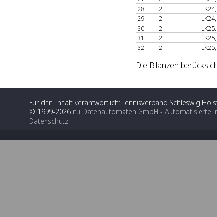
28
2
LK24,
29
2
LK24,
30
2
LK25,
31
2
LK25,
32
2
LK25,
Die Bilanzen berücksich
Für den Inhalt verantwortlich: Tennisverband Schleswig Holst
© 1999-2026
nu Datenautomaten GmbH - Automatisierte i
Datenschutz