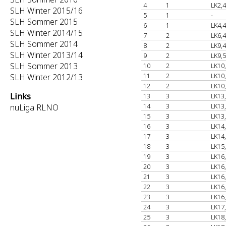
4
1
LK2,4
SLH Winter 2015/16
5
1
-
SLH Sommer 2015
6
1
LK4,4
SLH Winter 2014/15
7
2
LK6,4
SLH Sommer 2014
8
2
LK9,4
SLH Winter 2013/14
9
2
LK9,5
SLH Sommer 2013
10
2
LK10
11
2
LK10
SLH Winter 2012/13
12
2
LK10
Links
13
3
LK13
14
3
LK13
nuLiga RLNO
15
3
LK13
16
3
LK14
17
3
LK14
18
3
LK15
19
3
LK16
20
3
LK16
21
3
LK16
22
3
LK16
23
3
LK16
24
3
LK17
25
3
LK18