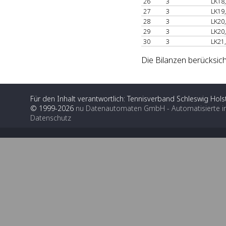
26
3
LK18
27
3
LK19
28
3
LK20
29
3
LK20
30
3
LK21
Die Bilanzen berücksic
Für den Inhalt verantwortlich: Tennisverband Schleswig Holst
© 1999-2026
nu Datenautomaten GmbH - Automatisierte i
Datenschutz