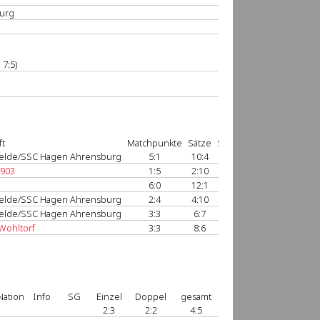
urg
 7:5)
ft
Matchpunkte
Sätze
Spiele
Spielbericht
felde/SSC Hagen Ahrensburg
5:1
10:4
61:36
anzeigen
1903
1:5
2:10
45:66
anzeigen
6:0
12:1
74:31
anzeigen
felde/SSC Hagen Ahrensburg
2:4
4:10
32:69
anzeigen
felde/SSC Hagen Ahrensburg
3:3
6:7
45:55
anzeigen
Wohltorf
3:3
8:6
57:42
anzeigen
Nation
Info
SG
Einzel
Doppel
gesamt
2:3
2:2
4:5