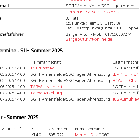
chaft
SG TF Ahrensfelde/SSC Hagen Ahrensb
Herren 60 Klasse 3 Gr. 228 SU
e
3. Platz
6:6 Punkte (Heim 3:3, Gast 3:3)
18:18 Matchpunkte (Einzel 11:13, Doppel
haftsführer
Berger Artur - Mobil: 017650507274
Berger.Artur@t-online.de
termine - SLH Sommer 2025
Heimmannschaft
Gastmannscha
.05.2025 14:00
TC Brunsbek
SG TF Ahrens
.05.2025 14:00
SG TF Ahrensfelde/SSC Hagen Ahrensburg
LBV Phönix v. 
.05.2025 14:00
SG TF Ahrensfelde/SSC Hagen Ahrensburg
FC Voran Ohe
.06.2025 14:00
TV RW Havighorst
SG TF Ahrens
.07.2025 14:00
TV BW Ratzeburg
SG TF Ahrens
.07.2025 14:00
SG TF Ahrensfelde/SSC Hagen Ahrensburg
TuS Aumühle-
er - Sommer 2025
Mannschaft
LK
ID-Nummer
Name, Vorname
1
LK14,0
16051772
Merten, Dirk
(1960)