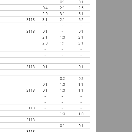
-
0:1
0:1
0:4
2:1
2:5
2:0
3:1
5:1
3113
3:1
2:1
5:2
-
-
-
3113
0:1
-
0:1
2:1
1:0
3:1
2:0
1:1
3:1
-
-
-
-
-
-
-
-
-
3113
0:1
-
0:1
-
-
-
-
0:2
0:2
0:1
1:0
1:1
3113
0:1
1:0
1:1
-
-
-
-
-
-
3113
-
-
-
-
1:0
1:0
3113
-
-
-
-
0:1
0:1
3113
-
-
-