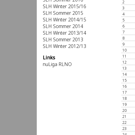
2
SLH Winter 2015/16
3
SLH Sommer 2015
4
SLH Winter 2014/15
5
SLH Sommer 2014
6
7
SLH Winter 2013/14
8
SLH Sommer 2013
9
SLH Winter 2012/13
10
11
Links
12
nuLiga RLNO
13
14
15
16
17
18
19
20
21
22
23
24