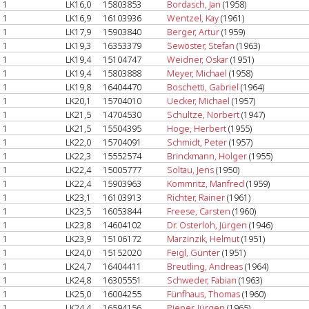
1
LK16,0
15803853
Bordasch, Jan
(1958)
1
LK16,9
16103936
Wentzel, Kay
(1961)
1
LK17,9
15903840
Berger, Artur
(1959)
1
LK19,3
16353379
Sewöster, Stefan
(1963)
1
LK19,4
15104747
Weidner, Oskar
(1951)
1
LK19,4
15803888
Meyer, Michael
(1958)
1
LK19,8
16404470
Boschetti, Gabriel
(1964)
1
LK20,1
15704010
Uecker, Michael
(1957)
1
LK21,5
14704530
Schultze, Norbert
(1947)
1
LK21,5
15504395
Hoge, Herbert
(1955)
1
LK22,0
15704091
Schmidt, Peter
(1957)
1
LK22,3
15552574
Brinckmann, Holger
(1955)
1
LK22,4
15005777
Soltau, Jens
(1950)
1
LK22,4
15903963
Kommritz, Manfred
(1959)
1
LK23,1
16103913
Richter, Rainer
(1961)
1
LK23,5
16053844
Freese, Carsten
(1960)
1
LK23,8
14604102
Dr. Osterloh, Jürgen
(1946)
1
LK23,9
15106172
Marzinzik, Helmut
(1951)
1
LK24,0
15152020
Feigl, Günter
(1951)
1
LK24,7
16404411
Breutling, Andreas
(1964)
1
LK24,8
16305551
Schweder, Fabian
(1963)
1
LK25,0
16004255
Fünfhaus, Thomas
(1960)
1
LK24,4
16594156
Pieper, Jürgen
(1965)