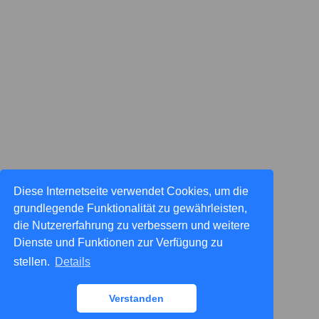
Diese Internetseite verwendet Cookies, um die
grundlegende Funktionalität zu gewährleisten,
die Nutzererfahrung zu verbessern und weitere
Dienste und Funktionen zur Verfügung zu
stellen.
Details
Verstanden