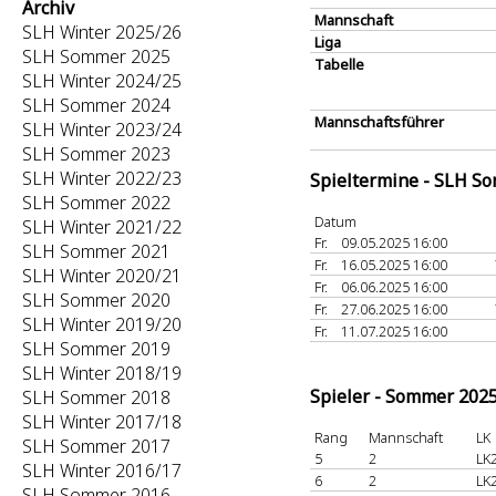
Archiv
Mannschaft
SLH Winter 2025/26
Liga
SLH Sommer 2025
Tabelle
SLH Winter 2024/25
SLH Sommer 2024
Mannschaftsführer
SLH Winter 2023/24
SLH Sommer 2023
SLH Winter 2022/23
Spieltermine - SLH S
SLH Sommer 2022
Datum
SLH Winter 2021/22
Fr.
09.05.2025 16:00
SLH Sommer 2021
Fr.
16.05.2025 16:00
SLH Winter 2020/21
Fr.
06.06.2025 16:00
SLH Sommer 2020
Fr.
27.06.2025 16:00
SLH Winter 2019/20
Fr.
11.07.2025 16:00
SLH Sommer 2019
SLH Winter 2018/19
Spieler - Sommer 202
SLH Sommer 2018
SLH Winter 2017/18
Rang
Mannschaft
LK
SLH Sommer 2017
5
2
LK
SLH Winter 2016/17
6
2
LK
SLH Sommer 2016