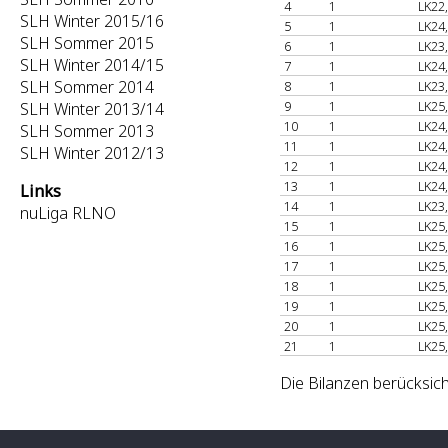
4
1
LK22
SLH Winter 2015/16
5
1
LK24
SLH Sommer 2015
6
1
LK23
SLH Winter 2014/15
7
1
LK24
SLH Sommer 2014
8
1
LK23
9
1
LK25
SLH Winter 2013/14
10
1
LK24
SLH Sommer 2013
11
1
LK24
SLH Winter 2012/13
12
1
LK24
13
1
LK24
Links
14
1
LK23
nuLiga RLNO
15
1
LK25
16
1
LK25
17
1
LK25
18
1
LK25
19
1
LK25
20
1
LK25
21
1
LK25
Die Bilanzen berücksich