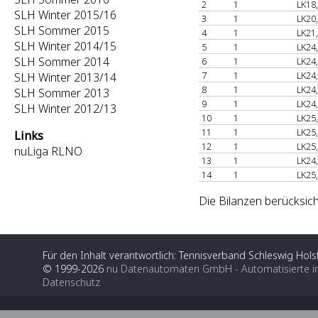
2
1
LK18
SLH Winter 2015/16
3
1
LK20
SLH Sommer 2015
4
1
LK21
SLH Winter 2014/15
5
1
LK24
SLH Sommer 2014
6
1
LK24
7
1
LK24
SLH Winter 2013/14
8
1
LK24
SLH Sommer 2013
9
1
LK24
SLH Winter 2012/13
10
1
LK25
11
1
LK25
Links
12
1
LK25
nuLiga RLNO
13
1
LK24
14
1
LK25
Die Bilanzen berücksich
Für den Inhalt verantwortlich: Tennisverband Schleswig Holst
© 1999-2026
nu Datenautomaten GmbH - Automatisierte i
Datenschutz