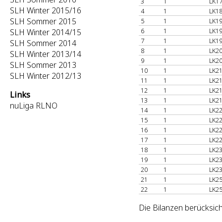
3
1
LK17
SLH Winter 2015/16
4
1
LK18
SLH Sommer 2015
5
1
LK19
6
1
LK19
SLH Winter 2014/15
7
1
LK19
SLH Sommer 2014
8
1
LK20
SLH Winter 2013/14
9
1
LK20
SLH Sommer 2013
10
1
LK21
SLH Winter 2012/13
11
1
LK21
12
1
LK21
Links
13
1
LK21
nuLiga RLNO
14
1
LK22
15
1
LK22
16
1
LK22
17
1
LK22
18
1
LK23
19
1
LK23
20
1
LK23
21
1
LK25
22
1
LK25
Die Bilanzen berücksich