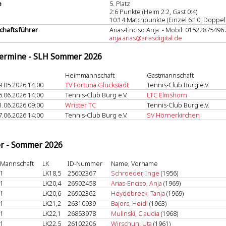
e
5. Platz
2:6 Punkte (Heim 2:2, Gast 0:4)
10:14 Matchpunkte (Einzel 6:10, Doppel 
haftsführer
Arias-Enciso Anja - Mobil: 01522875496
anja.arias@ariasdigital.de
termine - SLH Sommer 2026
Heimmannschaft
Gastmannschaft
9.05.2026 14:00
TV Fortuna Glückstadt
Tennis-Club Burg e.V.
6.06.2026 14:00
Tennis-Club Burg e.V.
LTC Elmshorn
1.06.2026 09:00
Wrister TC
Tennis-Club Burg e.V.
7.06.2026 14:00
Tennis-Club Burg e.V.
SV Hörnerkirchen
er - Sommer 2026
Mannschaft
LK
ID-Nummer
Name, Vorname
1
LK18,5
25602367
Schroeder, Inge
(1956)
1
LK20,4
26902458
Arias-Enciso, Anja
(1969)
1
LK20,6
26902362
Heydebreck, Tanja
(1969)
1
LK21,2
26310939
Bajors, Heidi
(1963)
1
LK22,1
26853978
Mulinski, Claudia
(1968)
1
LK22,5
26102206
Wirschun, Uta
(1961)