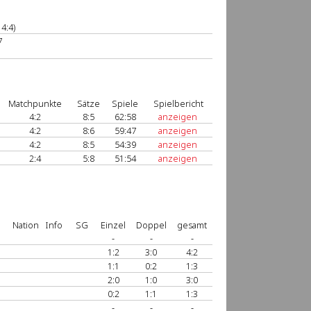
4:4)
7
Matchpunkte
Sätze
Spiele
Spielbericht
4:2
8:5
62:58
anzeigen
4:2
8:6
59:47
anzeigen
4:2
8:5
54:39
anzeigen
2:4
5:8
51:54
anzeigen
Nation
Info
SG
Einzel
Doppel
gesamt
-
-
-
1:2
3:0
4:2
1:1
0:2
1:3
2:0
1:0
3:0
0:2
1:1
1:3
-
-
-