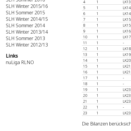
4
1
LK13
SLH Winter 2015/16
5
1
LK14
SLH Sommer 2015
6
1
LK14
SLH Winter 2014/15
7
1
LK15
SLH Sommer 2014
8
1
LK15
9
1
LK16
SLH Winter 2013/14
10
1
LK17
SLH Sommer 2013
11
1
-
SLH Winter 2012/13
12
1
LK18
13
1
LK19
Links
14
1
LK20
nuLiga RLNO
15
1
LK21
16
1
LK21
17
1
-
18
1
-
19
1
LK23
20
1
LK23
21
1
LK23
22
1
-
23
1
LK23
Die Bilanzen berücksich