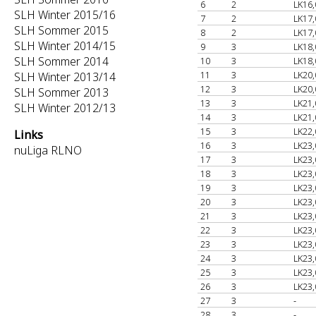
6
2
LK16,
SLH Winter 2015/16
7
2
LK17,
SLH Sommer 2015
8
2
LK17,
SLH Winter 2014/15
9
3
LK18,
SLH Sommer 2014
10
3
LK18,
11
3
LK20,
SLH Winter 2013/14
12
3
LK20,
SLH Sommer 2013
13
3
LK21,
SLH Winter 2012/13
14
3
LK21,
15
3
LK22,
Links
16
3
LK23,
nuLiga RLNO
17
3
LK23,
18
3
LK23,
19
3
LK23,
20
3
LK23,
21
3
LK23,
22
3
LK23,
23
3
LK23,
24
3
LK23,
25
3
LK23,
26
3
LK23,
27
3
-
28
3
-