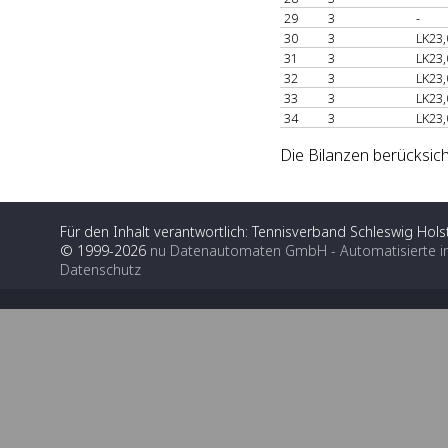
29
3
-
30
3
LK23,
31
3
LK23,
32
3
LK23,
33
3
LK23,
34
3
LK23,
Die Bilanzen berücksich
Für den Inhalt verantwortlich: Tennisverband Schleswig Holst
© 1999-2026
nu Datenautomaten GmbH - Automatisierte i
Datenschutz