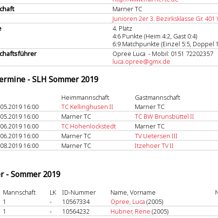
chaft
Marner TC
Junioren 2er 3. Bezirksklasse Gr. 401
e
4. Platz
4:6 Punkte (Heim 4:2, Gast 0:4)
6:9 Matchpunkte (Einzel 5:5, Doppel 1
haftsführer
Opree Luca - Mobil: 0151 72202357
luca.opree@gmx.de
termine - SLH Sommer 2019
Heimmannschaft
Gastmannschaft
.05.2019 16:00
TC Kellinghusen II
Marner TC
.05.2019 16:00
Marner TC
TC BW Brunsbüttel II
.06.2019 16:00
TC Hohenlockstedt
Marner TC
.06.2019 16:00
Marner TC
TV Uetersen III
.08.2019 16:00
Marner TC
Itzehoer TV II
er - Sommer 2019
Mannschaft
LK
ID-Nummer
Name, Vorname
N
1
-
10567334
Opree, Luca
(2005)
1
-
10564232
Hübner, Rene
(2005)