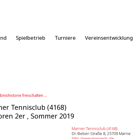
and
Spielbetrieb
Turniere
Vereinsentwicklung
bnishistorie freischalten ...
er Tennisclub (4168)
oren 2er , Sommer 2019
Marner Tennisclub (4168)
Dr.-Beber-Straße 8, 25709 Marne
http://www.marnertc.de