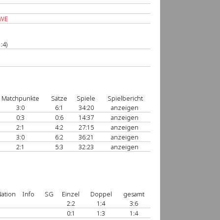
 WE
:4)
Matchpunkte
Sätze
Spiele
Spielbericht
3:0
6:1
34:20
anzeigen
0:3
0:6
14:37
anzeigen
2:1
4:2
27:15
anzeigen
3:0
6:2
36:21
anzeigen
2:1
5:3
32:23
anzeigen
ation
Info
SG
Einzel
Doppel
gesamt
2:2
1:4
3:6
0:1
1:3
1:4