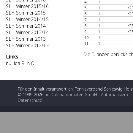
4
1
-
SLH Winter 2015/16
5
1
LK23
SLH Sommer 2015
6
1
LK23
SLH Winter 2014/15
7
1
-
SLH Sommer 2014
8
1
LK23
9
1
LK23
SLH Winter 2013/14
10
1
-
SLH Sommer 2013
11
1
-
SLH Winter 2012/13
Die Bilanzen berücksich
Links
nuLiga RLNO
Für den Inhalt verantwortlich: Tennisverband Schleswig Holst
© 1999-2026
nu Datenautomaten GmbH - Automatisierte i
Datenschutz