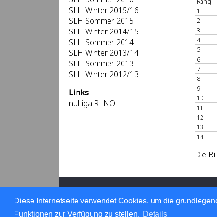
Rang
SLH Winter 2015/16
1
SLH Sommer 2015
2
3
SLH Winter 2014/15
4
SLH Sommer 2014
5
SLH Winter 2013/14
6
SLH Sommer 2013
7
SLH Winter 2012/13
8
9
Links
10
nuLiga RLNO
11
12
13
14
Die Bi
Für den Inhalt verantwortlich: Tennisverb
© 1999-2026
nu Datenautomaten GmbH -
Diese Internetseite verwendet Cookies, um die grundlegend
Datenschutz
Funktionen zur Verfügung zu stellen.
Details