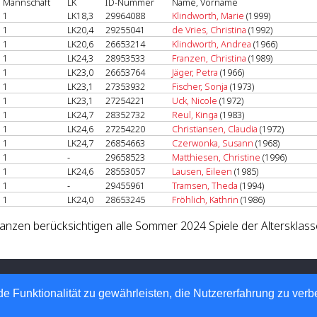
Mannschaft
LK
ID-Nummer
Name, Vorname
1
LK18,3
29964088
Klindworth, Marie
(1999)
1
LK20,4
29255041
de Vries, Christina
(1992)
1
LK20,6
26653214
Klindworth, Andrea
(1966)
1
LK24,3
28953533
Franzen, Christina
(1989)
1
LK23,0
26653764
Jäger, Petra
(1966)
1
LK23,1
27353932
Fischer, Sonja
(1973)
1
LK23,1
27254221
Uck, Nicole
(1972)
1
LK24,7
28352732
Reul, Kinga
(1983)
1
LK24,6
27254220
Christiansen, Claudia
(1972)
1
LK24,7
26854663
Czerwonka, Susann
(1968)
1
-
29658523
Matthiesen, Christine
(1996)
1
LK24,6
28553057
Lausen, Eileen
(1985)
1
-
29455961
Tramsen, Theda
(1994)
1
LK24,0
28653245
Fröhlich, Kathrin
(1986)
lanzen berücksichtigen alle Sommer 2024 Spiele der Altersklas
and Schleswig Holstein e.V.
 Automatisierte internetgestützte Netzwerklösungen
e Funktionalität zu gewährleisten, die Nutzererfahrung zu ver