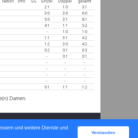
Nation
Info
SG
Einzel
Doppel
gesamt
2:1
1:0
3:1
3:0
3:0
6:0
5:0
3:1
8:1
4:1
1:1
5:2
-
1:0
1:0
1:1
3:1
4:2
1:2
3:0
4:2
0:2
0:1
0:3
-
0:1
0:1
-
-
-
-
-
-
-
-
-
-
-
-
0:1
1:1
1:2
se(n) Damen.
bessern und weitere Dienste und
Verstanden