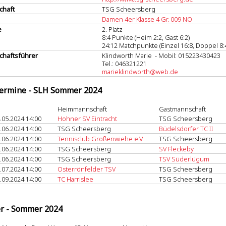
chaft
TSG Scheersberg
Damen 4er Klasse 4 Gr. 009 NO
e
2. Platz
8:4 Punkte (Heim 2:2, Gast 6:2)
24:12 Matchpunkte (Einzel 16:8, Doppel 8:
haftsführer
Klindworth Marie - Mobil: 015223430423
Tel.: 046321221
marieklindworth@web.de
termine - SLH Sommer 2024
Heimmannschaft
Gastmannschaft
.05.2024 14:00
Hohner SV Eintracht
TSG Scheersberg
.06.2024 14:00
TSG Scheersberg
Büdelsdorfer TC II
.06.2024 14:00
Tennisclub Großenwiehe e.V.
TSG Scheersberg
.06.2024 14:00
TSG Scheersberg
SV Fleckeby
.06.2024 14:00
TSG Scheersberg
TSV Süderlügum
.07.2024 14:00
Osterrönfelder TSV
TSG Scheersberg
.09.2024 14:00
TC Harrislee
TSG Scheersberg
er - Sommer 2024