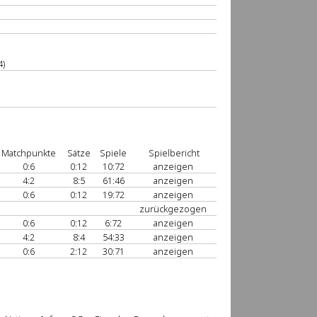
4)
Matchpunkte
Sätze
Spiele
Spielbericht
0:6
0:12
10:72
anzeigen
4:2
8:5
61:46
anzeigen
0:6
0:12
19:72
anzeigen
zurückgezogen
0:6
0:12
6:72
anzeigen
4:2
8:4
54:33
anzeigen
0:6
2:12
30:71
anzeigen