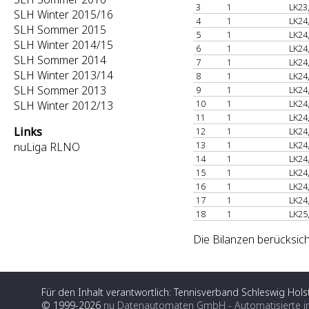
3
1
LK23
SLH Winter 2015/16
4
1
LK24
SLH Sommer 2015
5
1
LK24
SLH Winter 2014/15
6
1
LK24
SLH Sommer 2014
7
1
LK24
SLH Winter 2013/14
8
1
LK24
SLH Sommer 2013
9
1
LK24
10
1
LK24
SLH Winter 2012/13
11
1
LK24
Links
12
1
LK24
13
1
LK24
nuLiga RLNO
14
1
LK24
15
1
LK24
16
1
LK24
17
1
LK24
18
1
LK25
Die Bilanzen berücksich
Für den Inhalt verantwortlich: Tennisverband Schleswig Holst
© 1999-2026
nu Datenautomaten GmbH - Automatisierte i