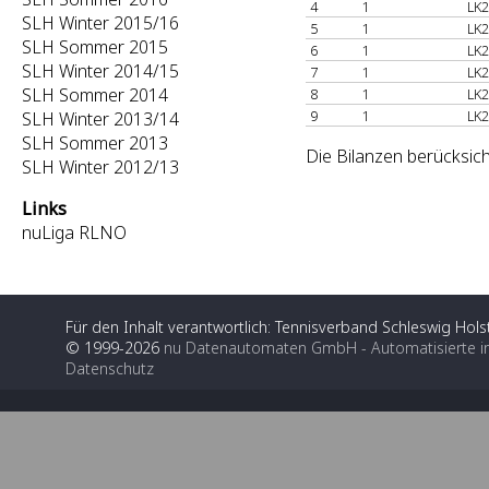
4
1
LK2
SLH Winter 2015/16
5
1
LK2
SLH Sommer 2015
6
1
LK2
SLH Winter 2014/15
7
1
LK2
SLH Sommer 2014
8
1
LK2
9
1
LK2
SLH Winter 2013/14
SLH Sommer 2013
Die Bilanzen berücksich
SLH Winter 2012/13
Links
nuLiga RLNO
Für den Inhalt verantwortlich: Tennisverband Schleswig Holst
© 1999-2026
nu Datenautomaten GmbH - Automatisierte i
Datenschutz