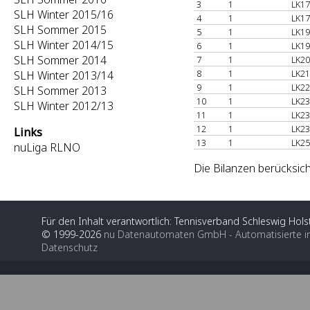
3
1
LK17
SLH Winter 2015/16
4
1
LK17
SLH Sommer 2015
5
1
LK19
SLH Winter 2014/15
6
1
LK19
SLH Sommer 2014
7
1
LK20
8
1
LK21
SLH Winter 2013/14
9
1
LK22
SLH Sommer 2013
10
1
LK23
SLH Winter 2012/13
11
1
LK23
12
1
LK23
Links
13
1
LK25
nuLiga RLNO
Die Bilanzen berücksich
Für den Inhalt verantwortlich: Tennisverband Schleswig Holst
© 1999-2026
nu Datenautomaten GmbH - Automatisierte i
Datenschutz