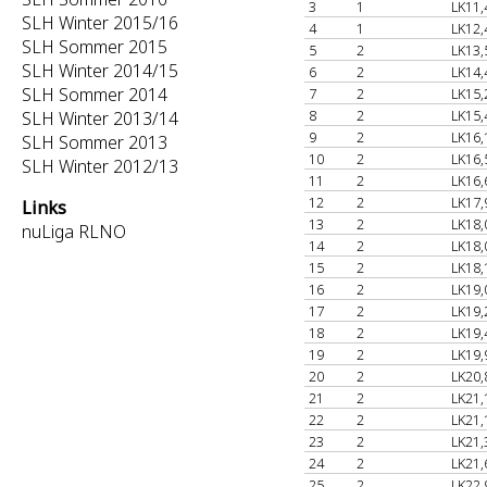
3
1
LK11,
SLH Winter 2015/16
4
1
LK12,
SLH Sommer 2015
5
2
LK13,
SLH Winter 2014/15
6
2
LK14,
SLH Sommer 2014
7
2
LK15,
8
2
LK15,
SLH Winter 2013/14
9
2
LK16,
SLH Sommer 2013
10
2
LK16,
SLH Winter 2012/13
11
2
LK16,
12
2
LK17,
Links
13
2
LK18,
nuLiga RLNO
14
2
LK18,
15
2
LK18,
16
2
LK19,
17
2
LK19,
18
2
LK19,
19
2
LK19,
20
2
LK20,
21
2
LK21,
22
2
LK21,
23
2
LK21,
24
2
LK21,
25
2
LK22,