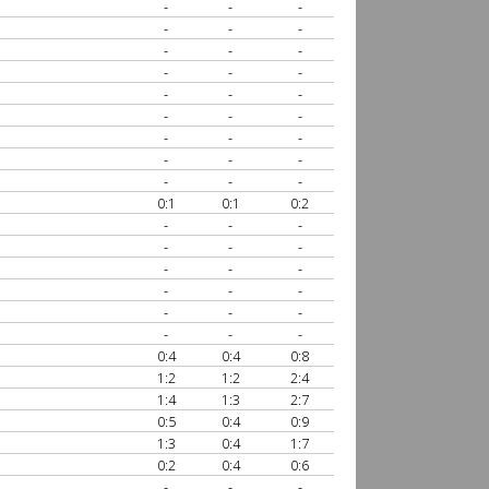
-
-
-
-
-
-
-
-
-
-
-
-
-
-
-
-
-
-
-
-
-
-
-
-
-
-
-
0:1
0:1
0:2
-
-
-
-
-
-
-
-
-
-
-
-
-
-
-
-
-
-
0:4
0:4
0:8
1:2
1:2
2:4
1:4
1:3
2:7
0:5
0:4
0:9
1:3
0:4
1:7
0:2
0:4
0:6
-
-
-