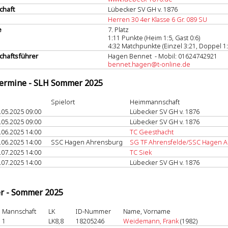
chaft
Lübecker SV GH v. 1876
Herren 30 4er Klasse 6 Gr. 089 SU
e
7. Platz
1:11 Punkte (Heim 1:5, Gast 0:6)
4:32 Matchpunkte (Einzel 3:21, Doppel 1:
haftsführer
Hagen Bennet - Mobil: 01624742921
bennet.hagen@t-online.de
termine - SLH Sommer 2025
Spielort
Heimmannschaft
.05.2025 09:00
Lübecker SV GH v. 1876
.05.2025 09:00
Lübecker SV GH v. 1876
.06.2025 14:00
TC Geesthacht
.06.2025 14:00
SSC Hagen Ahrensburg
SG TF Ahrensfelde/SSC Hagen 
.07.2025 14:00
TC Siek
.07.2025 14:00
Lübecker SV GH v. 1876
er - Sommer 2025
Mannschaft
LK
ID-Nummer
Name, Vorname
1
LK8,8
18205246
Weidemann, Frank
(1982)