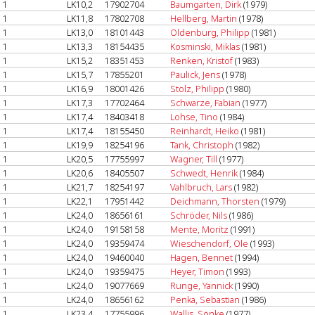
1
LK10,2
17902704
Baumgarten, Dirk
(1979)
1
LK11,8
17802708
Hellberg, Martin
(1978)
1
LK13,0
18101443
Oldenburg, Philipp
(1981)
1
LK13,3
18154435
Kosminski, Miklas
(1981)
1
LK15,2
18351453
Renken, Kristof
(1983)
1
LK15,7
17855201
Paulick, Jens
(1978)
1
LK16,9
18001426
Stolz, Philipp
(1980)
1
LK17,3
17702464
Schwarze, Fabian
(1977)
1
LK17,4
18403418
Lohse, Tino
(1984)
1
LK17,4
18155450
Reinhardt, Heiko
(1981)
1
LK19,9
18254196
Tank, Christoph
(1982)
1
LK20,5
17755997
Wagner, Till
(1977)
1
LK20,6
18405507
Schwedt, Henrik
(1984)
1
LK21,7
18254197
Vahlbruch, Lars
(1982)
1
LK22,1
17951442
Deichmann, Thorsten
(1979)
1
LK24,0
18656161
Schröder, Nils
(1986)
1
LK24,0
19158158
Mente, Moritz
(1991)
1
LK24,0
19359474
Wieschendorf, Ole
(1993)
1
LK24,0
19460040
Hagen, Bennet
(1994)
1
LK24,0
19359475
Heyer, Timon
(1993)
1
LK24,0
19077669
Runge, Yannick
(1990)
1
LK24,0
18656162
Penka, Sebastian
(1986)
1
LK23,4
17755996
Wallis, Sönke
(1977)