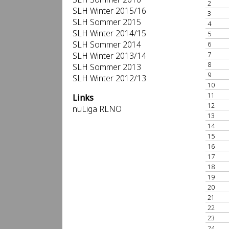
2
SLH Winter 2015/16
3
SLH Sommer 2015
4
SLH Winter 2014/15
5
SLH Sommer 2014
6
7
SLH Winter 2013/14
8
SLH Sommer 2013
9
SLH Winter 2012/13
10
11
Links
12
nuLiga RLNO
13
14
15
16
17
18
19
20
21
22
23
24