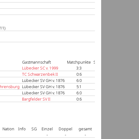
11)
Gastmannschaft
Matchpunkte
Sätze
Spiele
Spielberic
Lübecker SC v. 1999
3:3
6:7
59:61
anzeige
TC Schwarzenbek II
0:6
1:12
30:72
anzeige
Lübecker SV GH v. 1876
6:0
12:0
72:11
anzeige
Ahrensburg
Lübecker SV GH v. 1876
5:1
10:5
60:48
anzeige
Lübecker SV GH v. 1876
6:0
12:1
72:24
anzeige
Bargfelder SV II
0:6
1:12
20:72
anzeige
Nation
Info
SG
Einzel
Doppel
gesamt
-
-
-