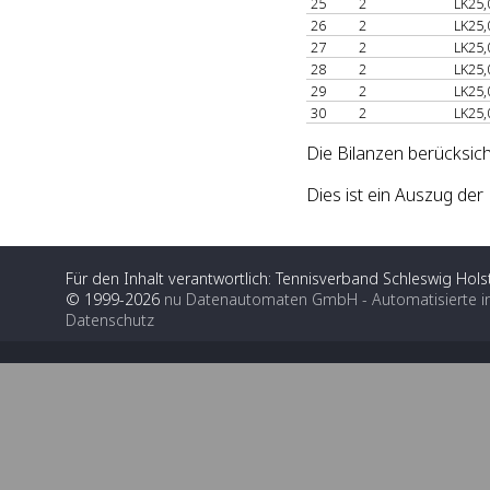
25
2
LK25,
26
2
LK25,
27
2
LK25,
28
2
LK25,
29
2
LK25,
30
2
LK25,
Die Bilanzen berücksic
Dies ist ein Auszug de
Für den Inhalt verantwortlich: Tennisverband Schleswig Holst
© 1999-2026
nu Datenautomaten GmbH - Automatisierte i
Datenschutz