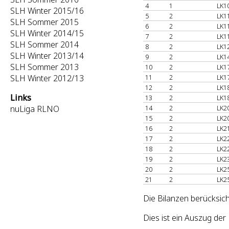
4
1
LK1
SLH Winter 2015/16
5
2
LK1
SLH Sommer 2015
6
2
LK1
SLH Winter 2014/15
7
2
LK1
SLH Sommer 2014
8
2
LK1
SLH Winter 2013/14
9
2
LK1
SLH Sommer 2013
10
2
LK1
SLH Winter 2012/13
11
2
LK1
12
2
LK1
Links
13
2
LK1
nuLiga RLNO
14
2
LK2
15
2
LK2
16
2
LK2
17
2
LK2
18
2
LK2
19
2
LK2
20
2
LK2
21
2
LK2
Die Bilanzen berücksich
Dies ist ein Auszug de