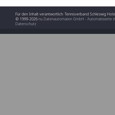
Für den Inhalt verantwortlich: Tennisverband Schleswig Holst
© 1999-2026
nu Datenautomaten GmbH - Automatisierte i
Datenschutz