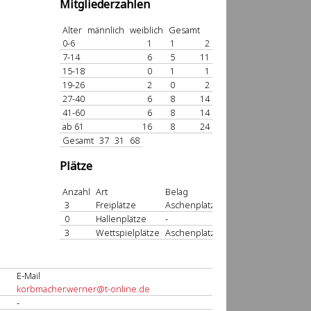
Mitgliederzahlen
Alter
männlich
weiblich
Gesamt
0-6
1
1
2
7-14
6
5
11
15-18
0
1
1
19-26
2
0
2
27-40
6
8
14
41-60
6
8
14
ab 61
16
8
24
Gesamt
37
31
68
Plätze
Anzahl
Art
Belag
3
Freiplätze
Aschenplatz
0
Hallenplätze
-
3
Wettspielplätze
Aschenplatz
E-Mail
korbmacher.werner@t-online.de
-