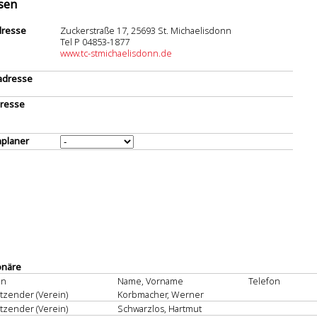
sen
dresse
Zuckerstraße 17, 25693 St. Michaelisdonn
Tel P 04853-1877
www.tc-stmichaelisdonn.de
adresse
resse
planer
onäre
on
Name, Vorname
Telefon
itzender (Verein)
Korbmacher, Werner
itzender (Verein)
Schwarzlos, Hartmut