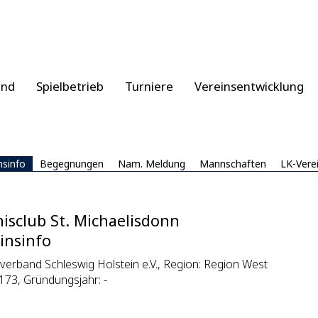
and
Spielbetrieb
Turniere
Vereinsentwicklung
nsinfo
Begegnungen
Nam. Meldung
Mannschaften
LK-Vere
isclub St. Michaelisdonn
insinfo
verband Schleswig Holstein e.V., Region: Region West
173, Gründungsjahr: -